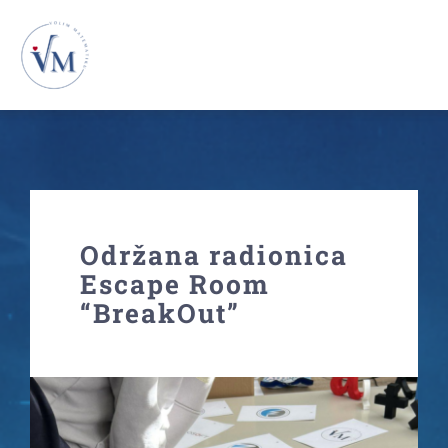
Skip
to
To
content
Na
Novosti
VM26
Održana radionica
VM25
Escape Room
“BreakOut”
VM24
VM23