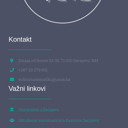
Kontakt
Zmaja od Bosne 33-35, 71 000 Sarajevo, BiH
+387 33 279 931
volimmatematiku@unsa.ba
Važni linkovi
Univerzitet u Sarajevu
Udruženje matematičara Kantona Sarajevo