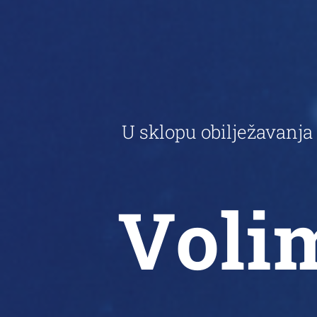
U sklopu obilježavanj
Voli