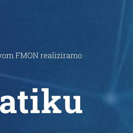
stvom FMON realiziramo
atiku