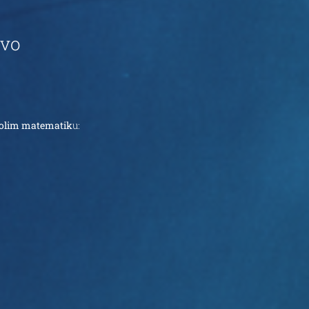
evo
olim matematik
u: