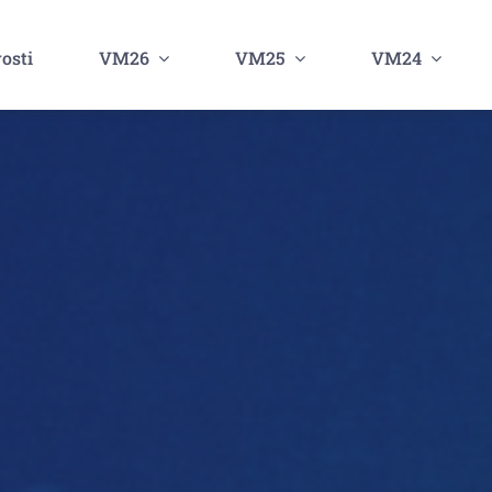
osti
VM26
VM25
VM24