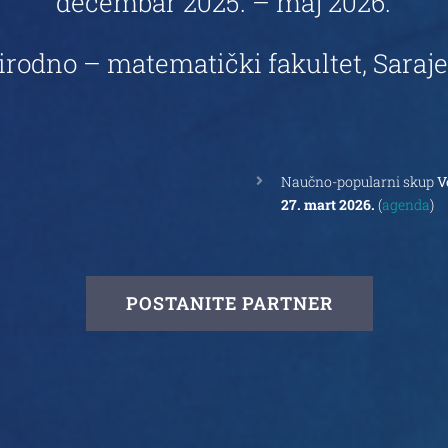
decembar 2025. – maj 2026.
irodno – matematički fakultet, Saraj
Naučno-popularni skup
V
27. mart 2026.
(
agenda
)
POSTANITE PARTNER