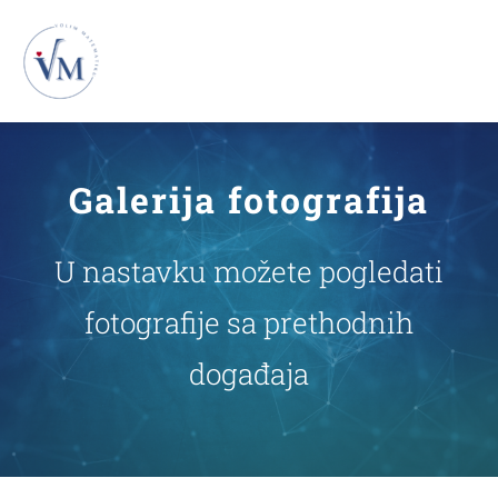
Skip
to
To
content
Na
Novosti
Galerija fotografija
VM26
U nastavku možete pogledati
VM25
fotografije sa prethodnih
događaja
VM24
VM23