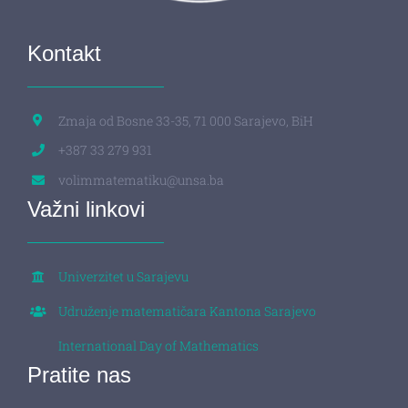
Kontakt
Zmaja od Bosne 33-35, 71 000 Sarajevo, BiH
+387 33 279 931
volimmatematiku@unsa.ba
Važni linkovi
Univerzitet u Sarajevu
Udruženje matematičara Kantona Sarajevo
International Day of Mathematics
Pratite nas