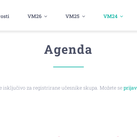
osti
VM26
VM25
VM24
Agenda
e isključivo za registrirane učesnike skupa. Možete se
prijav