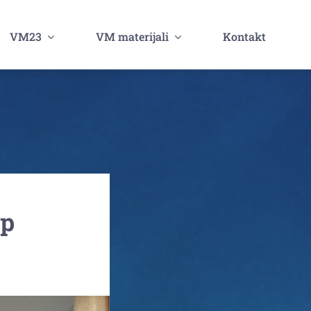
VM23
VM materijali
Kontakt
up