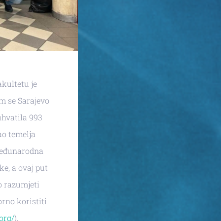
ultetu je
im se Sarajevo
uhvatila 993
ao temelja
 međunarodna
e, a ovaj put
o razumjeti
orno koristiti
org/
).