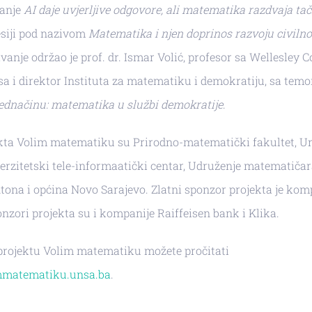
ganje
AI daje uvjerljive odgovore, ali matematika razdvaja ta
esiji pod nazivom
Matematika i njen doprinos razvoju civiln
anje održao je prof. dr. Ismar Volić, profesor sa Wellesley Co
a i direktor Instituta za matematiku i demokratiju, sa tem
ednačinu: matematika u službi demokratije
.
ekta Volim matematiku su Prirodno-matematički fakultet, Un
erzitetski tele-informaatički centar, Udruženje matematiča
ona i općina Novo Sarajevo. Zlatni sponzor projekta je kom
onzori projekta su i kompanije Raiffeisen bank i Klika.
 projektu Volim matematiku možete pročitati
matematiku.unsa.ba
.