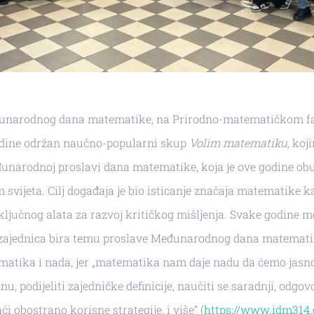
narodnog dana matematike, na Prirodno-matematičkom fak
odine održan naučno-popularni skup
Volim matematiku
, koj
đunarodnoj proslavi dana matematike, koja je ove godine ob
 svijeta. Cilj događaja je bio isticanje značaja matematike k
ključnog alata za razvoj kritičkog mišljenja. Svake godine
ajednica bira temu proslave Međunarodnog dana matematik
ematika i nada, jer „matematika nam daje nadu da ćemo jasn
inu, podijeliti zajedničke definicije, naučiti se saradnji, odgov
i obostrano korisne strategije, i više“ (
https://www.idm314.