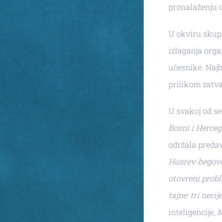
pronalaženju o
U okviru skup
izlaganja orga
učesnike. Najb
prilikom zatv
U svakoj od se
Bosni i Herceg
održala preda
Husrev-begovoj
otovreni prob
tajne: tri neri
inteligencije,
M