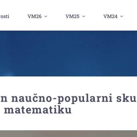
osti
VM26
VM25
VM24
n naučno-popularni sk
 matematiku