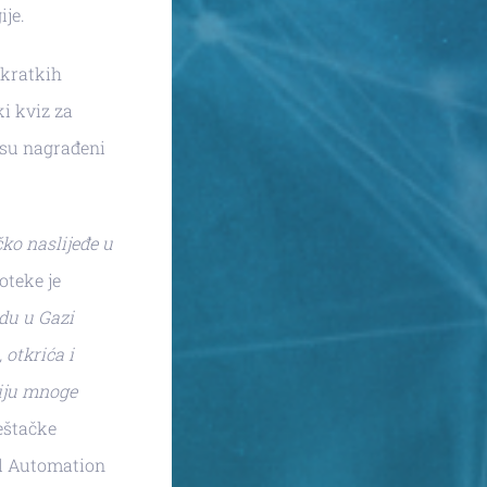
je.
 kratkih
ki kviz za
e su nagrađeni
ko naslijeđe u
oteke je
du u Gazi
 otkrića i
riju mnoge
ještačke
al Automation