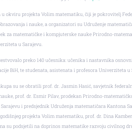
 u okviru projekta Volim matematiku, čiji je pokrovitelj Fed
obrazovanja i nauke, a organizatori su Udruženje matemati
sjek za matematičke i kompjuterske nauke Prirodno-matema
erziteta u Sarajevu.
estvovalo preko 140 učesnika: učenika i nastavnika osnovni
acije BiH, te studenata, asistenata i profesora Univerziteta u
kupa su se obratili prof. dr. Jasmin Hasić, savjetnik federal
nauke, prof. dr. Esmir Pilav, prodekan Prirodno-matematičk
 Sarajevu i predsjednik Udruženja matematičara Kantona Sar
ogodišnjeg projekta Volim matematiku, prof. dr. Dina Kambe
a su podsjetili na doprinos matematike razvoju civilnog dr