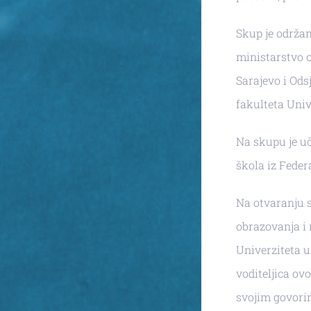
Skup je održan
ministarstvo 
Sarajevo i Od
fakulteta Univ
Na skupu je uč
škola iz Feder
Na otvaranju s
obrazovanja i 
Univerziteta u
voditeljica ov
svojim govorim