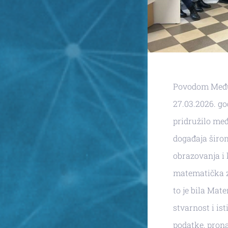
Povodom Među
27.03.2026. g
pridružilo me
događaja širom
obrazovanja i 
matematička z
to je bila Mat
stvarnost i ist
podatke, pronać