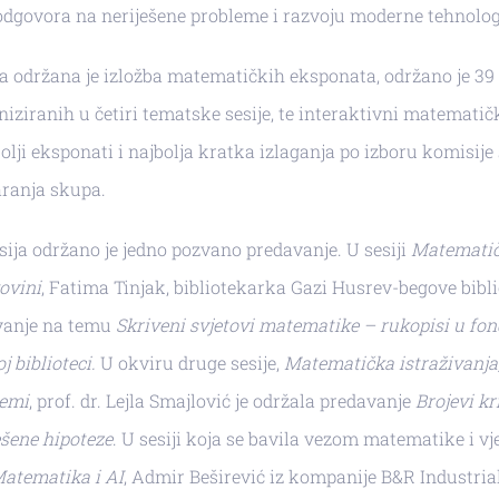
dgovora na neriješene probleme i razvoju moderne tehnologi
a održana je izložba matematičkih eksponata, održano je 39
niziranih u četiri tematske sesije, te interaktivni matematič
olji eksponati i najbolja kratka izlaganja po izboru komisij
aranja skupa.
sija održano je jedno pozvano predavanje. U sesiji
Matematič
ovini
, Fatima Tinjak, bibliotekarka Gazi Husrev-begove bibli
vanje na temu
Skriveni svjetovi matematike – rukopisi u fon
 biblioteci.
U okviru druge sesije,
Matematička istraživanja,
lemi
, prof. dr. Lejla Smajlović je održala predavanje
Brojevi k
ješene hipoteze
. U sesiji koja se bavila vezom matematike i v
atematika i AI
, Admir Beširević iz kompanije B&R Industri