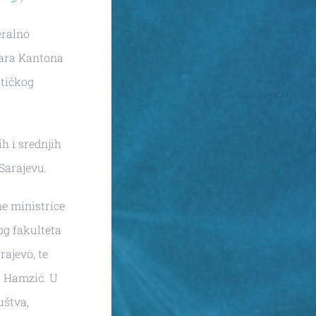
eralno
čara Kantona
tičkog
h i srednjih
 Sarajevu.
ne ministrice
og fakulteta
ajevo, te
r Hamzić. U
uštva,