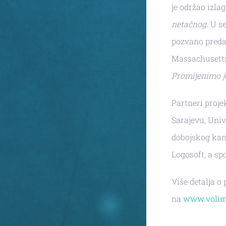
je održao izla
netačnog
. U s
pozvano predav
Massachusetts
Promijenimo j
Partneri proj
Sarajevu, Univ
dobojskog kant
Logosoft, a sp
Više detalja o
na
www.volim