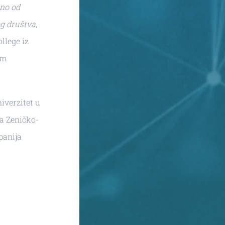
čno od
og društva
,
llege iz
om
iverzitet u
ra Zeničko-
panija