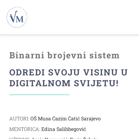
Skip
to
To
content
Na
Novosti
Binarni brojevni sistem
VM26
ODREDI SVOJU VISINU U
DIGITALNOM SVIJETU!
VM25
VM24
AUTORI:
OŠ Musa Ćazim Ćatić Sarajevo
VM23
MENTORICA:
Edina Salihbegović