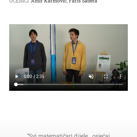
UČENICI:
Amir Karmović
,
Faris Šabeta
VM materijali
Kontakt
“Svi matematičari dijele… osjećaj