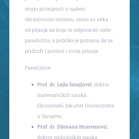
mogu primijeniti u našem
obrazovnom sistemu, samo su neka
od pitanja na koja će odgovarati naše
panelistice, a publika je pozvana da se
pridruži i postavi i svoja pitanja.
Panelistice:
Prof. dr. Lejla Smajlović
, doktor
matematičkih nauka,
Ekonomski fakultet Univerziteta
u Sarajevu
Prof. dr. Dženana Husremović
,
doktor psiholoških nauka,