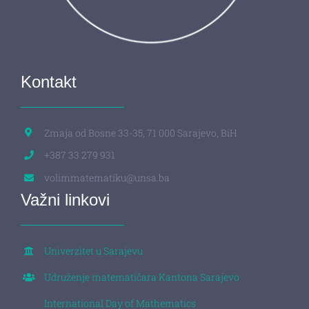
Kontakt
Zmaja od Bosne 33-35, 71 000 Sarajevo, BiH
+387 33 279 931
volimmatematiku@unsa.ba
Važni linkovi
Univerzitet u Sarajevu
Udruženje matematičara Kantona Sarajevo
International Day of Mathematics