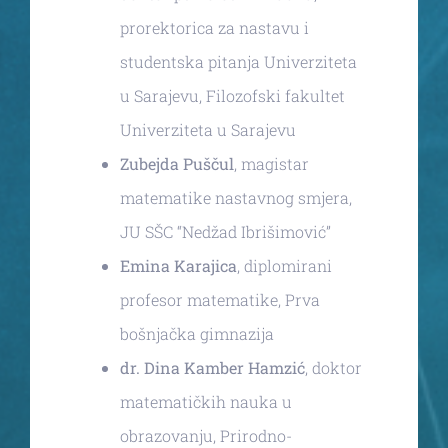
prorektorica za nastavu i
studentska pitanja Univerziteta
u Sarajevu, Filozofski fakultet
Univerziteta u Sarajevu
Zubejda Puščul
, magistar
matematike nastavnog smjera,
JU SŠC “Nedžad Ibrišimović”
Emina Karajica
, diplomirani
profesor matematike, Prva
bošnjačka gimnazija
dr. Dina Kamber Hamzić
, doktor
matematičkih nauka u
obrazovanju, Prirodno-