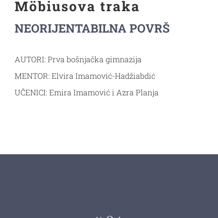
Möbiusova traka
VM materijali
NEORIJENTABILNA POVRŠ
Kontakt
AUTORI: Prva bošnjačka gimnazija
MENTOR: Elvira Imamović-Hadžiabdić
UČENICI: Emira Imamović i Azra Planja