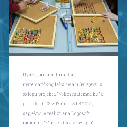
VM materijali
Kontakt
U prostorijama Prirodno-
matematičkog fakulteta u Sarajevu, u
sklopu projekta “Volim matematiku” u
periodu 10.03.2025. do 13.03.2025,
uspješno je realizirana Logosoft
radionica “Matematika kroz igru”.