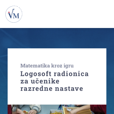
Skip
to
To
content
Na
Novosti
VM26
Matematika kroz igru
VM25
Logosoft radionica
za učenike
VM24
razredne nastave
VM23