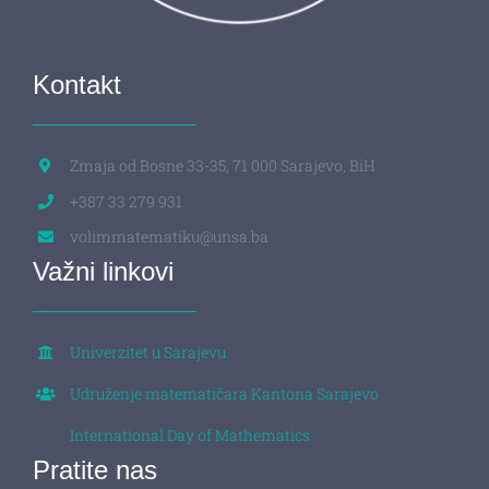
Kontakt
Zmaja od Bosne 33-35, 71 000 Sarajevo, BiH
+387 33 279 931
volimmatematiku@unsa.ba
Važni linkovi
Univerzitet u Sarajevu
Udruženje matematičara Kantona Sarajevo
International Day of Mathematics
Pratite nas