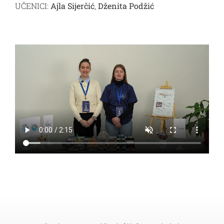
UČENICI:
Ajla Sijerčić
,
Dženita Podžić
VM materijali
Kontakt