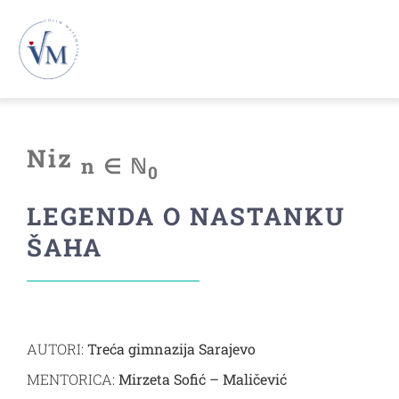
Skip
to
To
content
Na
Novosti
Niz
n ∈ ℕ
0
VM26
LEGENDA O NASTANKU
VM25
ŠAHA
VM24
AUTORI:
Treća gimnazija
Sarajevo
VM23
MENTORICA:
Mirzeta Sofić – Maličević