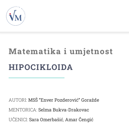
Skip
to
To
content
Na
Novosti
Matematika i umjetnost
VM26
HIPOCIKLOIDA
VM25
VM24
AUTORI:
MSŠ “Enver Pozderović” Goražde
MENTORICA:
Selma Bukva-Drakovac
VM23
UČENICI:
Sara Omerbašić
,
Amar Čengić