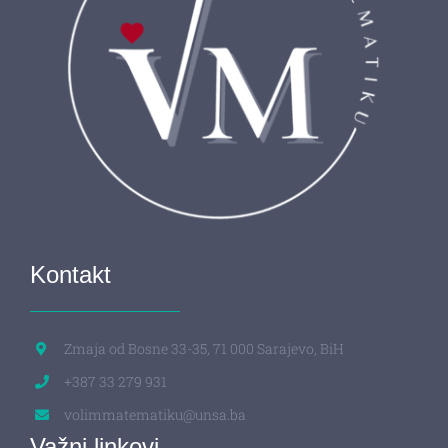
Kontakt
Zmaja od Bosne 33-35, 71 000 Sarajevo, BiH
+387 33 279 931
volimmatematiku@unsa.ba
Važni linkovi