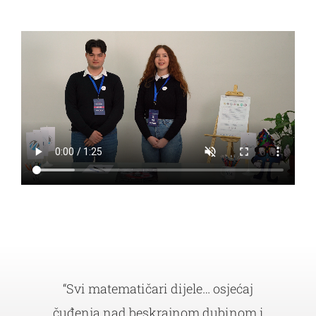
VM materijali
Kontakt
“Svi matematičari dijele… osjećaj
čuđenja nad beskrajnom dubinom i