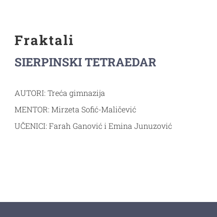
VM materijali
Fraktali
Kontakt
SIERPINSKI TETRAEDAR
AUTORI: Treća gimnazija
MENTOR: Mirzeta Sofić-Maličević
UČENICI: Farah Ganović i Emina Junuzović