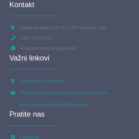
Kontakt
Zmaja od Bosne 33-35, 71 000 Sarajevo, BiH
+387 33 279 931
volimmatematiku@unsa.ba
Važni linkovi
Univerzitet u Sarajevu
Udruženje matematičara Kantona Sarajevo
International Day of Mathematics
Pratite nas
Facebook